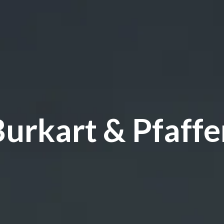
urkart & Pfaff