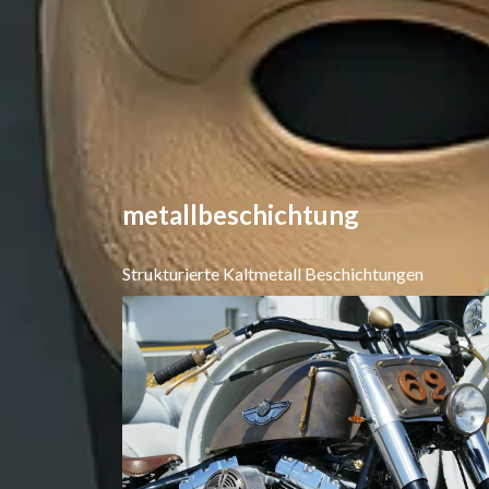
metallbeschichtung
Strukturierte Kaltmetall Beschichtungen