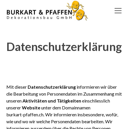
Datenschutzerklärung
Mit dieser
Daten­schutz­erklärung
informieren wir über
die Bearbeitung von Personen­daten im Zusammen­hang mit
unseren
Aktivitäten und Tätigkeiten
einschliesslich
unserer
Website
unter dem Domain­namen
burkart-pfaffen.ch
. Wir informieren insbesondere, wofür,
wie und wo wir welche Personen­daten bearbeiten. Wir
informieren ausserdem über die Rechte von Personen,