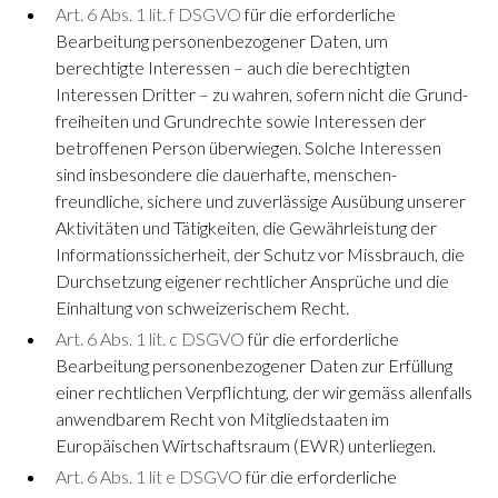
Art. 6 Abs. 1 lit. f DSGVO
für die erforderliche
Bearbeitung personen­bezogener Daten, um
berechtigte Interessen – auch die berechtigten
Interessen Dritter – zu wahren, sofern nicht die Grund­
freiheiten und Grund­rechte sowie Interessen der
betroffenen Person überwiegen. Solche Interessen
sind insbesondere die dauerhafte, menschen­
freundliche, sichere und zuverlässige Ausübung unserer
Aktivitäten und Tätig­keiten, die Gewähr­leistung der
Informations­sicherheit, der Schutz vor Miss­brauch, die
Durch­setzung eigener recht­licher Ansprüche und die
Ein­haltung von schweizerischem Recht.
Art. 6 Abs. 1 lit. c DSGVO
für die erforderliche
Bearbeitung personen­bezogener Daten zur Erfüllung
einer recht­lichen Ver­pflichtung, der wir gemäss allen­falls
anwendbarem Recht von Mitgliedstaaten im
Europäischen Wirtschafts­raum (EWR) unterliegen.
Art. 6 Abs. 1 lit e DSGVO
für die erforderliche