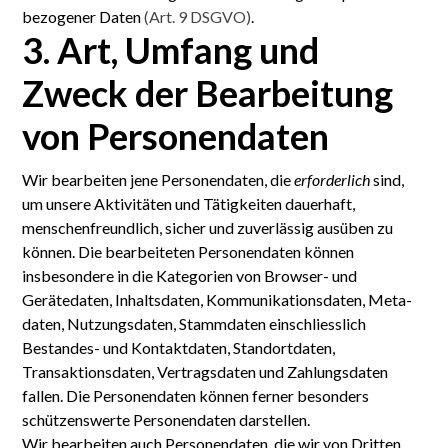
bezogener Daten
(Art. 9 DSGVO)
.
3. Art, Umfang und
Zweck der Bearbeitung
von Personen­daten
Wir bearbeiten jene Personen­daten, die
erforderlich
sind,
um unsere Aktivitäten und Tätig­keiten dauerhaft,
menschen­freundlich, sicher und zuverlässig ausüben zu
können. Die bearbeiteten Personen­daten können
insbesondere in die Kategorien von Browser- und
Gerätedaten, Inhalts­daten, Kommuni­kations­daten, Meta­
daten, Nutzungs­daten, Stamm­daten einschliesslich
Bestandes- und Kontakt­daten, Standort­daten,
Transaktions­daten, Vertrags­daten und Zahlungs­daten
fallen. Die Personen­daten können ferner besonders
schützens­werte Personen­daten darstellen.
Wir bearbeiten auch Personen­daten, die wir von Dritten