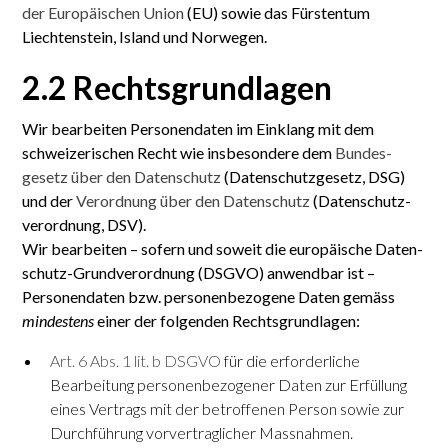
der Europäischen Union
(EU) sowie das Fürstentum
Liechten­stein, Island und Norwegen.
2.2 Rechts­grundlagen
Wir bearbeiten Personen­daten im Einklang mit dem
schweizerischen Recht wie insbesondere dem
Bundes­
gesetz über den Daten­schutz
(Daten­schutz­gesetz, DSG)
und der
Verordnung über den Daten­schutz
(Daten­schutz­
verordnung, DSV).
Wir bearbeiten – sofern und soweit die europäische Daten­
schutz-Grund­verordnung (DSGVO) anwendbar ist –
Personen­daten bzw. personenbezogene Daten gemäss
mindestens
einer der folgenden Rechts­grundlagen:
Art. 6 Abs. 1 lit. b DSGVO
für die erforderliche
Bearbeitung personen­bezogener Daten zur Erfüllung
eines Vertrags mit der betroffenen Person sowie zur
Durch­führung vor­vertraglicher Mass­nahmen.