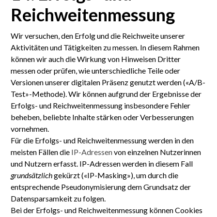
Reichweiten­messung
Wir versuchen, den Erfolg und die Reich­weite unserer
Aktivi­täten und Tätig­keiten zu messen. In diesem Rahmen
können wir auch die Wirkung von Hin­weisen Dritter
messen oder prüfen, wie unter­schiedliche Teile oder
Versionen unserer digitalen Präsenz genutzt werden («A/B-
Test»-Methode). Wir können aufgrund der Ergeb­nisse der
Erfolgs- und Reich­weiten­messung insbesondere Fehler
beheben, beliebte Inhalte stärken oder Ver­besserungen
vor­nehmen.
Für die Erfolgs- und Reich­weiten­messung werden in den
meisten Fällen die
IP-Adressen
von einzelnen Nutzer­innen
und Nutzern erfasst. IP-Adressen werden in diesem Fall
grundsätzlich
gekürzt («IP-Masking»), um durch die
entsprechende Pseudo­nymisierung dem Grund­satz der
Daten­sparsamkeit zu folgen.
Bei der Erfolgs- und Reich­weiten­messung können Cookies