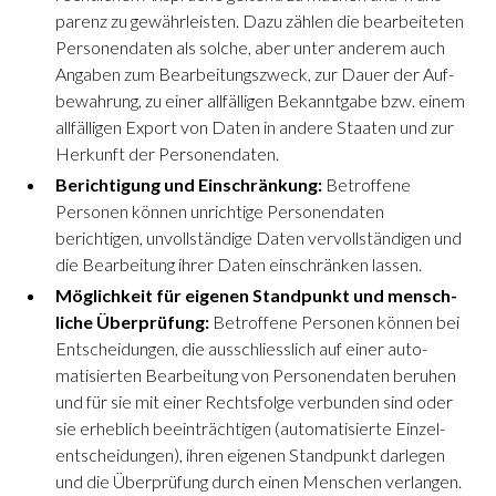
parenz zu gewähr­leisten. Dazu zählen die bearbeiteten
Personen­daten als solche, aber unter anderem auch
Angaben zum Bearbeitungs­zweck, zur Dauer der Auf­
bewahrung, zu einer all­fälligen Bekannt­gabe bzw. einem
all­fälligen Export von Daten in andere Staaten und zur
Herkunft der Personen­daten.
Berichtigung und Einschränkung:
Betroffene
Personen können unrichtige Personen­daten
berichtigen, unvoll­ständige Daten vervoll­ständigen und
die Bear­beitung ihrer Daten ein­schränken lassen.
Möglichkeit für eigenen Stand­punkt und mensch­
liche Überprüfung:
Betroffene Personen können bei
Entscheidungen, die ausschliess­lich auf einer auto­
matisierten Bearbeitung von Personen­daten beruhen
und für sie mit einer Rechts­folge verbunden sind oder
sie erheblich beein­trächtigen (auto­matisierte Einzel­
entscheidungen), ihren eigenen Stand­punkt darlegen
und die Über­prüfung durch einen Menschen verlangen.