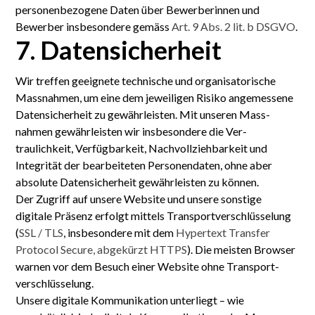
personenbezogene Daten über Bewerberinnen und
Bewerber insbesondere gemäss
Art. 9 Abs. 2 lit. b DSGVO
.
7. Daten­sicherheit
Wir treffen geeignete technische und organisatorische
Mass­nahmen, um eine dem jeweiligen Risiko angemessene
Daten­sicherheit zu gewähr­leisten. Mit unseren Mass­
nahmen gewähr­leisten wir insbesondere die Ver­
traulichkeit, Ver­fügbarkeit, Nach­vollzieh­barkeit und
Integrität der bearbeiteten Personen­daten, ohne aber
absolute Daten­sicherheit gewährleisten zu können.
Der Zugriff auf unsere Website und unsere sonstige
digitale Präsenz erfolgt mittels Transport­verschlüsselung
(
SSL / TLS
, insbesondere mit dem
Hypertext Transfer
Protocol Secure, abgekürzt HTTPS
). Die meisten Browser
warnen vor dem Besuch einer Website ohne Transport­
verschlüsselung.
Unsere digitale Kommunikation unterliegt – wie