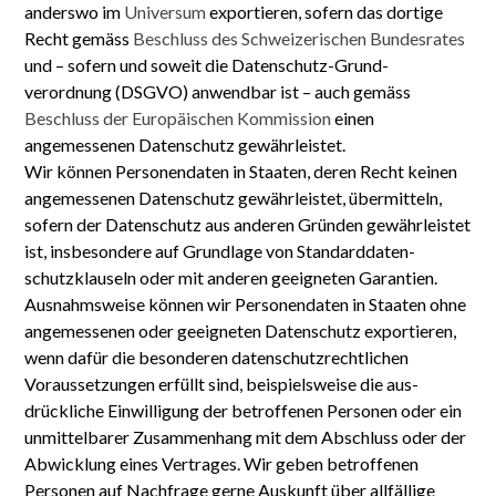
anderswo im
Universum
exportieren, sofern das dortige
Recht gemäss
Beschluss des Schwei­zerischen Bundesrates
und – sofern und soweit die Daten­schutz-Grund­
verordnung (DSGVO) anwendbar ist – auch gemäss
Beschluss der Euro­päischen Kommission
einen
angemessenen Daten­schutz gewährleistet.
Wir können Personen­daten in Staaten, deren Recht keinen
angemessenen Daten­schutz gewähr­leistet, über­mitteln,
sofern der Daten­schutz aus anderen Gründen gewährleistet
ist, insbesondere auf Grund­lage von Standard­daten­
schutzklauseln oder mit anderen geeigneten Garantien.
Ausnahms­weise können wir Personen­daten in Staaten ohne
angemessenen oder geeigneten Daten­schutz exportieren,
wenn dafür die besonderen daten­schutz­rechtlichen
Voraus­setzungen erfüllt sind, beispiels­weise die aus­
drückliche Ein­willigung der betroffenen Personen oder ein
unmittelbarer Zusammen­hang mit dem Abschluss oder der
Abwicklung eines Vertrages. Wir geben betroffenen
Personen auf Nachfrage gerne Aus­kunft über all­fällige