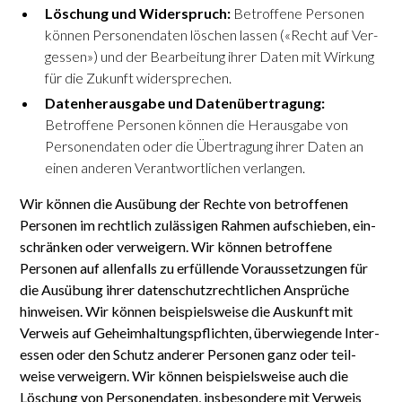
Löschung und Widerspruch:
Betroffene Personen
können Personen­daten löschen lassen («Recht auf Ver­
gessen») und der Bear­beitung ihrer Daten mit Wirkung
für die Zukunft wider­sprechen.
Datenherausgabe und Datenübertragung:
Betroffene Personen können die Heraus­gabe von
Personen­daten oder die Übe­rtragung ihrer Daten an
einen anderen Verant­wortlichen verlangen.
Wir können die Ausübung der Rechte von betroffenen
Personen im recht­lich zu­lässigen Rahmen auf­schieben, ein­
schränken oder ver­weigern. Wir können betroffene
Personen auf allen­falls zu erfüllende Voraus­setzungen für
die Ausübung ihrer daten­schutz­rechtlichen Ansprüche
hinweisen. Wir können beispiels­weise die Aus­kunft mit
Ver­weis auf Geheim­haltungs­pflichten, überwiegende Inter­
essen oder den Schutz anderer Personen ganz oder teil­
weise verweigern. Wir können beispielsweise auch die
Löschung von Personen­daten, ins­besondere mit Verweis