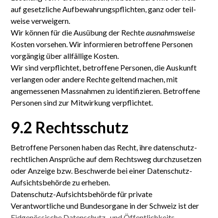
auf gesetz­liche Auf­bewahrungs­pflichten, ganz oder teil­
weise verweigern.
Wir können für die Aus­übung der Rechte
ausnahms­weise
Kosten vor­sehen. Wir infor­mieren be­troffene Per­sonen
vorgängig über all­fällige Kosten.
Wir sind ver­pflichtet, betroffene Personen, die Auskunft
ver­langen oder andere Rechte geltend machen, mit
angemessenen Mass­nahmen zu identi­fizieren. Betroffene
Personen sind zur Mit­wirkung verpflichtet.
9.2 Rechtsschutz
Betroffene Personen haben das Recht, ihre daten­schutz­
rechtlichen Ansprüche auf dem Recht­sweg durch­zusetzen
oder Anzeige bzw. Beschwerde bei einer Daten­schutz-
Auf­sichts­behörde zu erheben.
Daten­schutz-Aufsichts­behörde für private
Verantwortliche und Bundes­organe in der Schweiz ist der
Eid­genössische Daten­schutz- und Öffentlich­keits­