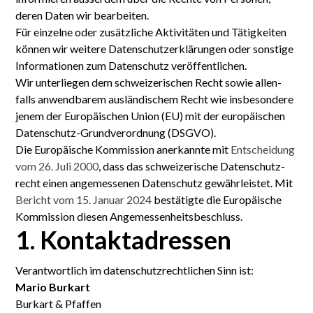
deren Daten wir bearbeiten.
Für einzelne oder zusätzliche Aktivitäten und Tätigkeiten
können wir weitere Daten­schutzer­klärungen oder sonstige
Informationen zum Daten­schutz veröffentlichen.
Wir unterliegen dem schweizerischen Recht sowie allen­
falls anwendbarem auslän­dischem Recht wie insbesondere
jenem der Euro­päischen Union (EU) mit der euro­päischen
Daten­schutz-Grund­verordnung (DSGVO).
Die Europäische Kommission anerkannte mit
Entscheidung
vom 26. Juli 2000
, dass das schweizerische Daten­schutz­
recht einen angemessenen Daten­schutz gewähr­leistet. Mit
Bericht vom 15. Januar 2024
bestätigte die Euro­päische
Kommission diesen Angemessen­heits­beschluss.
1. Kontakt­adressen
Verantwortlich im daten­schutz­rechtlichen Sinn ist:
Mario Burkart
Burkart & Pfaffen