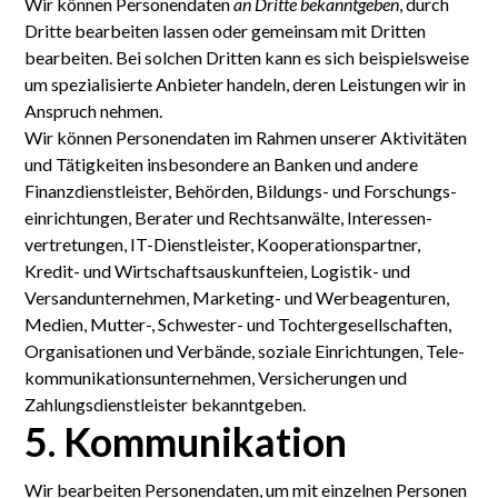
Wir können Personen­daten
an Dritte bekanntgeben
, durch
Dritte bearbeiten lassen oder gemeinsam mit Dritten
bearbeiten. Bei solchen Dritten kann es sich beispielsweise
um speziali­sierte Anbieter handeln, deren Leistungen wir in
Anspruch nehmen.
Wir können Personen­daten im Rahmen unserer Aktivi­täten
und Tätig­keiten insbesondere an Banken und andere
Finanz­dienstleister, Behörden, Bildungs- und Forschungs­
einrichtungen, Berater und Rechts­anwälte, Interessen­
vertretungen, IT-Dienst­leister, Kooperations­partner,
Kredit- und Wirtschafts­auskunfteien, Logistik- und
Versand­unternehmen, Marketing- und Werbe­agenturen,
Medien, Mutter-, Schwester- und Tochter­gesell­schaften,
Organi­sationen und Verbände, soziale Ein­richtungen, Tele­
kommunikations­unternehmen, Ver­sicherungen und
Zahlungs­dienst­leister bekannt­geben.
5. Kommunikation
Wir bearbeiten Personen­daten, um mit einzelnen Personen