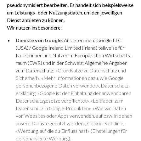
pseudonymisiert bearbeiten. Es handelt sich beispielsweise
um Leistungs- oder Nutzungsdaten, um den jeweiligen
Dienst anbieten zu können.
Wir nutzen insbesondere:
Dienste von Google:
Anbieter­innen: Google LLC
(USA) / Google Ireland Limited (Irland) teil­weise für
Nutzer­innen und Nutzer im Euro­päischen Wirtschafts­
raum (EWR) und in der Schweiz; All­gemeine Angaben
zum Daten­schutz:
«Grund­sätze zu Daten­schutz und
Sicher­heit»
,
«Mehr Informationen dazu, wie Google
personen­bezogene Daten verwendet»
,
Daten­schutz­
erklärung
,
«Google ist der Einhaltung der anwendbaren
Daten­schutz­gesetze verpflichtet»
,
«Leit­faden zum
Daten­schutz in Google-Produkten»
,
«Wie wir Daten
von Websites oder Apps verwenden, auf bzw. in denen
unsere Dienste genutzt werden»
,
Cookie-Richt­linie
,
«Werbung, auf die du Einfluss hast» (Ein­stellungen für
persona­lisierte Werbung)
.